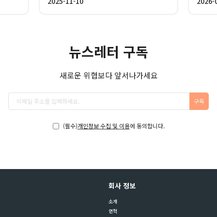
2025-11-10
2026-
소 얼라이언스 프로그램’ 협약을 체결
신규 
하고, AI 기반 신원 중심 보안 운영을
SIE
위한 전략적 파트너십을 구축했다고
10일 밝혔다. 양사는 이번 협력을 기반
뉴스레터 구독
으로 엔터프라이즈 IAM(Identity and
Access Management) 보안 시장을
새로운 위협보다 앞서나가세요
본격 공략할 예정이다.
구독
(필수)
개인정보 수집 및 이용
에 동의합니다.
회사 정보
소개
연혁