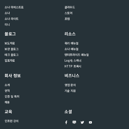
소나 마에스트로
클라우드
소나
스토어
소나 라이트
포럼
미니
블로그
리소스
보도자료
쿼리 매뉴얼
보안 블로그
소나 매뉴얼
테크 블로그
엔터프라이즈 매뉴얼
발표자료
Log4j 스캐너
HTTP 프록시
회사 정보
비즈니스
소개
영업 문의
연혁
기술 지원
인증 및 특허
채용
교육
소셜
인프런 강의